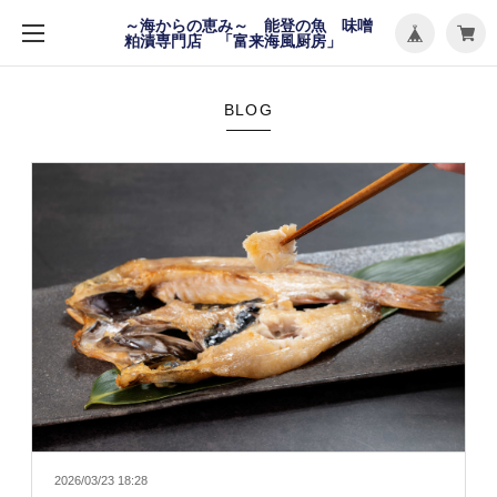
メ
～海からの恵み～ 能登の魚 味噌
ニ
粕漬専門店 「富来海風厨房」
ュ
ー
を
開
く
BLOG
2026/03/23 18:28