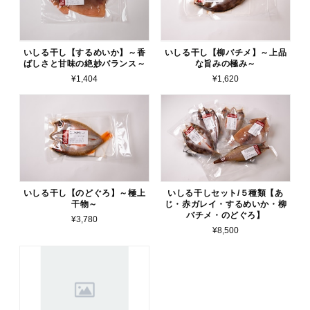
いしる干し【するめいか】～香
いしる干し【柳バチメ】～上品
ばしさと甘味の絶妙バランス～
な旨みの極み～
¥1,404
¥1,620
いしる干し【のどぐろ】～極上
いしる干しセット/５種類【あ
干物～
じ・赤ガレイ・するめいか・柳
バチメ・のどぐろ】
¥3,780
¥8,500