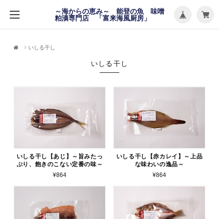
メ
～海からの恵み～ 能登の魚 味噌
ニ
粕漬専門店 「富来海風厨房」
ュ
ー
を
開
く
いしる干し
いしる干し
いしる干し【あじ】～旨みたっ
いしる干し【赤カレイ】～上品
ぷり、飽きのこない定番の味～
な味わいの逸品～
¥864
¥864