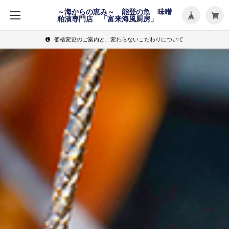
メ
～海からの恵み～ 能登の魚 味噌
ニ
粕漬専門店 「富来海風厨房」
ュ
ー
を
開
価格変更のご案内と、変わらないこだわりについて
く