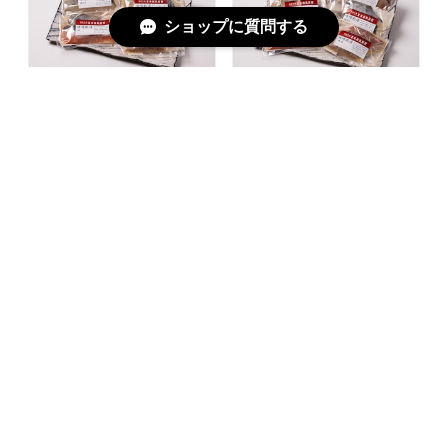
ショップに質問する
ご飯が止まらない4種食べ比べ｜
ご飯が止まらない極み｜味噌粕
秘伝の味噌粕漬セット（8切入）
漬6種食べ比べセット（全12切）
｜さば・赤魚・鮭・銀だら
｜さば・さわら・赤魚・鮭・銀
だら・ぶり
¥5,000
¥7,700
いしる干し【あじ】～旨みたっ
いしる干し【赤カレイ】～上品
ぷり、飽きのこない定番の味～
な味わいの逸品～
¥864
¥864