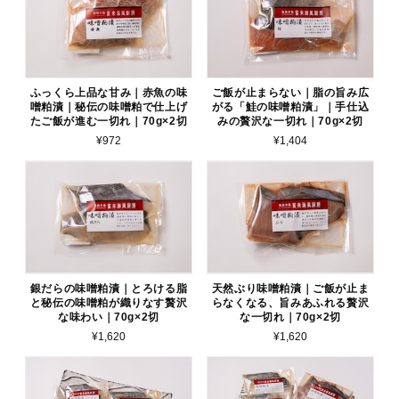
ふっくら上品な甘み｜赤魚の味
ご飯が止まらない｜脂の旨み広
噌粕漬｜秘伝の味噌粕で仕上げ
がる「鮭の味噌粕漬」｜手仕込
たご飯が進む一切れ｜70g×2切
みの贅沢な一切れ｜70g×2切
¥972
¥1,404
銀だらの味噌粕漬｜とろける脂
天然ぶり味噌粕漬｜ご飯が止ま
と秘伝の味噌粕が織りなす贅沢
らなくなる、旨みあふれる贅沢
な味わい｜70g×2切
な一切れ｜70g×2切
¥1,620
¥1,620