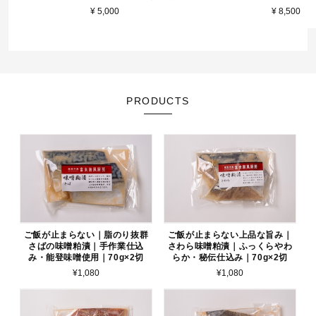
¥ 5,000
¥ 8,500
PRODUCTS
ご飯が止まらない｜脂のり抜群
ご飯が止まらない上品な旨み｜
さばの味噌粕漬｜手作業仕込
さわら味噌粕漬｜ふっくらやわ
み・能登味噌使用｜70g×2切
らか・秘伝仕込み｜70g×2切
¥1,080
¥1,080