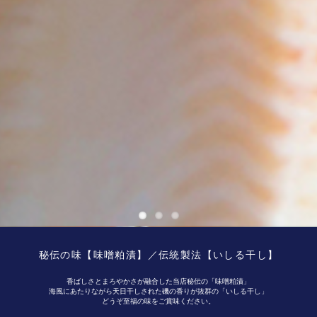
秘伝の味【味噌粕漬】／伝統製法【いしる干し】
香ばしさとまろやかさが融合した当店秘伝の「味噌粕漬」
海風にあたりながら天日干しされた磯の香りが抜群の「いしる干し」
どうぞ至福の味をご賞味ください。