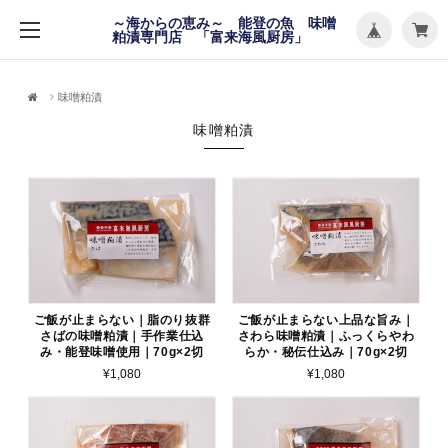
メ
～海からの恵み～ 能登の魚 味噌
ニ
粕漬専門店 「富来海風厨房」
ュ
ー
を
開
く
味噌粕漬
味噌粕漬
ご飯が止まらない｜脂のり抜群
ご飯が止まらない上品な旨み｜
さばの味噌粕漬｜手作業仕込
さわら味噌粕漬｜ふっくらやわ
み・能登味噌使用｜70g×2切
らか・秘伝仕込み｜70g×2切
¥1,080
¥1,080