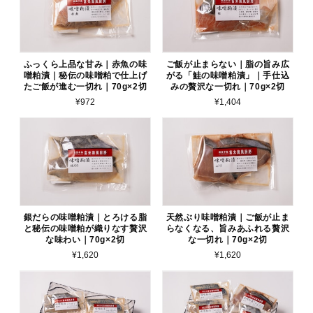
ふっくら上品な甘み｜赤魚の味
ご飯が止まらない｜脂の旨み広
噌粕漬｜秘伝の味噌粕で仕上げ
がる「鮭の味噌粕漬」｜手仕込
たご飯が進む一切れ｜70g×2切
みの贅沢な一切れ｜70g×2切
¥972
¥1,404
銀だらの味噌粕漬｜とろける脂
天然ぶり味噌粕漬｜ご飯が止ま
と秘伝の味噌粕が織りなす贅沢
らなくなる、旨みあふれる贅沢
な味わい｜70g×2切
な一切れ｜70g×2切
¥1,620
¥1,620